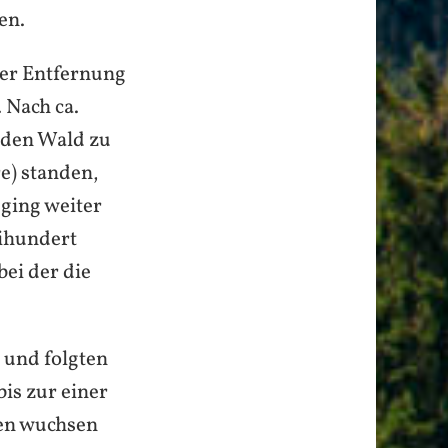
en.
ger Entfernung
 Nach ca.
 den Wald zu
e) standen,
 ging weiter
eihundert
ei der die
 und folgten
bis zur einer
zen wuchsen