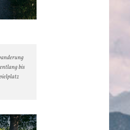
nwanderung
entlang bis
ielplatz