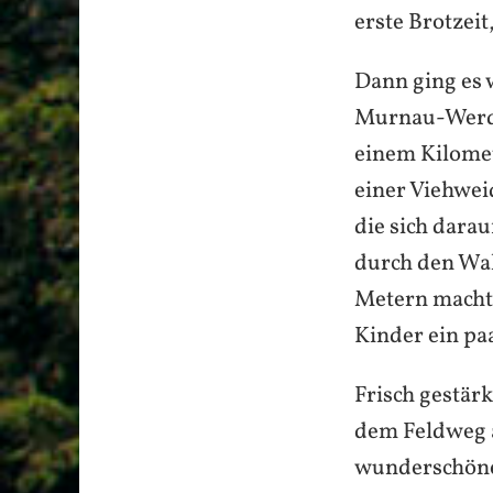
erste Brotzeit
Dann ging es 
Murnau-Werde
einem Kilomet
einer Viehwei
die sich dara
durch den Wal
Metern machte
Kinder ein pa
Frisch gestär
dem Feldweg au
wunderschönen