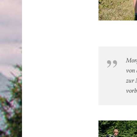
Morg
von 
zur 
vor